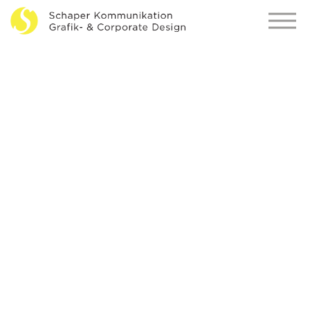
Hochpräzise Tiefziehteile
Neuer Markenauftritt für den erfolgreichen und
angesehenen Spezialisten der spanlosen
Metallumformung.
Entwicklung eines Corporate Designs
Logo