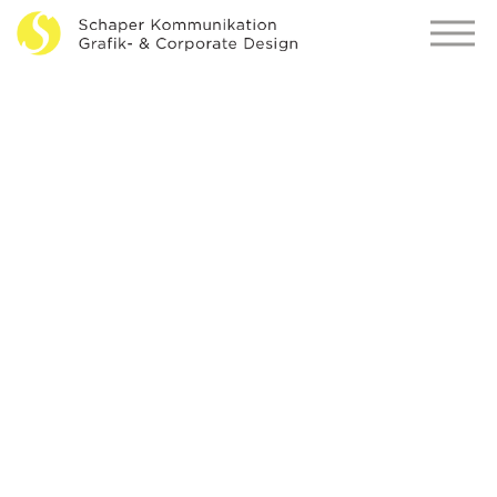
Triumph Motorcycles
Entwicklung eines Retro-Looks, der die lange und
mythische Historie des Unternehmens aufgreift.
Daraus entstehen 13 Illustrationen für einen
Jahreskalender.
Grafikdesign und Illustration
Kalenderseiten